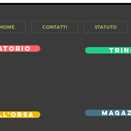
 HOME
CONTATTI
STATUTO
atorio
Trin
magaz
ll'orsa