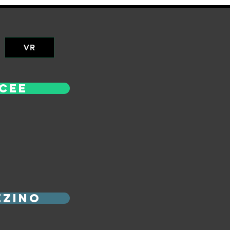
VR
cee
zino