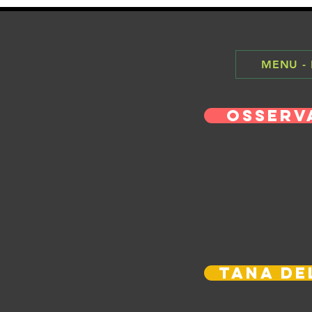
MENU -
Osserv
Tana de