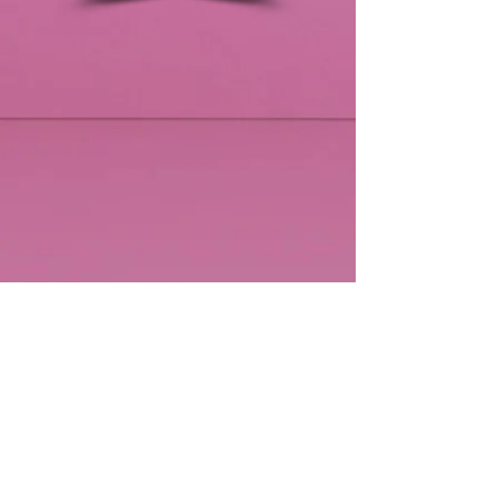
AMO:
claudio
+393313491666
amicidelmonteorsa@gmail.com
amicidelmonteorsa@pec.it
OPT:
andrea
+393405056566
orsapravellotrail@gmail.com
AMICI DEL MONTE ORSA
(associazione senza scopo di lucro)