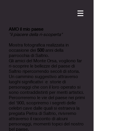
AMO il mio paese
"il piacere della ri-scoperta"
Mostra fotografica realizzata in
occasione dei
500
anni della
parrocchia di Saltrio.
Gli amici del Monte Orsa, vogliono far
ri-scoprire le bellezze del paese di
Saltrio ripercorrendo secoli di storia.
Un cammino suggestivo attraverso
luoghi significativi e storie di
personaggi che con il loro operato si
sono contraddistinti per meriti artistici.
Percorreremo le vie del paese nei primi
del '900, scopriremo i segreti delle
celebri cave dalle quali si estraeva la
pregiata Pietra di Saltrio, rivivremo
attraverso il racconto di alcuni
personaggi, momenti topici del nostro
bel paese.