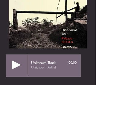
00:00
Unknown Track
Unknown Artist
AMO:
claudio
+393313491666
amicidelmonteorsa@gmail.com
amicidelmonteorsa@pec.it
OPT:
andrea
+393405056566
orsapravellotrail@gmail.com