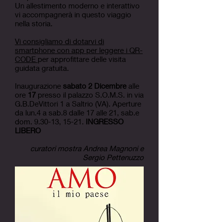
Un allestimento moderno e interattivo
vi accompagnerà in questo viaggio
nella storia.
Vi consigliamo di dotarvi di
smartphone con app per leggere i QR-
CODE
per approfittare delle visita
guidata gratuita.
Inaugurazione
sabato 2 Dicembre
alle
ore
17
presso il palazzo S.O.M.S. in via
G.B.DeVittori 1 a Saltrio (VA). Aperture
da lun.4 a sab.8 dalle 17 alle 21, sab.e
dom. 9.30-13, 15-21.
INGRESSO
LIBERO
curatori mostra Andrea Magnoni e
Sergio Pettenuzzo